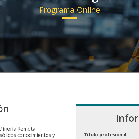
Programa Online
ón
Info
 Minería Remota
Título profesional:
 sólidos conocimientos y