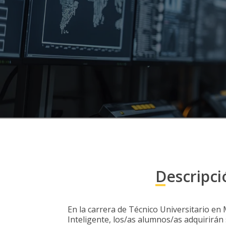
Descripci
En la carrera de Técnico Universitario en
Inteligente, los/as alumnos/as adquirirán