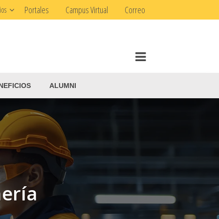
Portales
Campus Virtual
Correo
ios
NEFICIOS
ALUMNI
nería