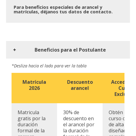
Para beneficios especiales de arancel y
matrículas,
déjanos tus datos de contacto.
Beneficios para el Postulante
*Desliza hacia el lado para ver la tabla
Matrícula
Descuento
Accede a 
2026
arancel
Curso
Exclusiv
Matricula
30% de
Obtén un
gratis por la
descuento en
curso onlin
duración
el arancel por
de alta calid
formal de la
la duración
diseñado p