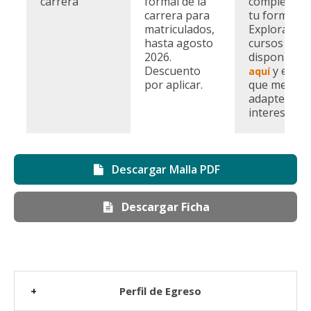
carrera
formal de la
complemen
carrera para
tu formació
matriculados,
Explora los
hasta agosto
cursos
2026.
disponibles
Descuento
y elige 
aquí
por aplicar.
que mejor s
adapte a tu
intereses.
Descargar Malla PDF
Descargar Ficha
Perfil de Egreso