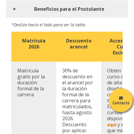
Beneficios para el Postulante
*Desliza hacia el lado para ver la tabla
Matrícula
Descuento
Accede a 
2026
arancel
Curso
Exclusiv
Matricula
30% de
Obtén un
gratis por la
descuento en
curso onlin
duración
el arancel por
de alta calid
formal de la
la duración
diseñado p
carrera
formal de la
complemen
carrera para
tu formació
Contacto
matriculados,
Explora los
hasta agosto
cursos
2026.
disponibles
Descuento
y elige 
aquí
por aplicar.
que mejor s