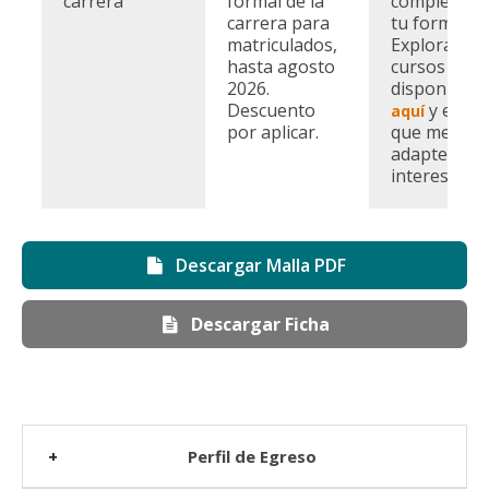
carrera
formal de la
complemen
carrera para
tu formació
matriculados,
Explora los
hasta agosto
cursos
2026.
disponibles
Descuento
y elige 
aquí
por aplicar.
que mejor s
adapte a tu
intereses.
Descargar Malla PDF
Descargar Ficha
Perfil de Egreso