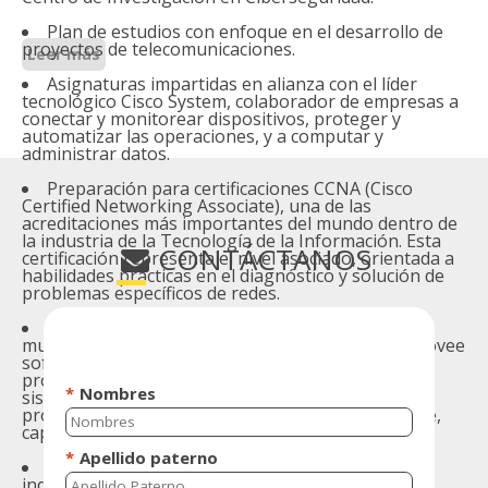
Plan de estudios con enfoque en el desarrollo de
proyectos de telecomunicaciones.
Leer más
Asignaturas impartidas en alianza con el líder
tecnológico Cisco System, colaborador de empresas a
conectar y monitorear dispositivos, proteger y
automatizar las operaciones, y a computar y
administrar datos.
Preparación para certificaciones CCNA (Cisco
Certified Networking Associate), una de las
acreditaciones más importantes del mundo dentro de
la industria de la Tecnología de la Información. Esta
CONTÁCTANOS
certificación representa el nivel asociado, orientada a
habilidades prácticas en el diagnóstico y solución de
problemas específicos de redes.
Alianza de colaboración con RedHat, Inc.
multinacional estadounidense de software que provee
software de código abierto a empresas,
proporcionando almacenamiento, plataformas de
sistemas operativos, middleware, aplicaciones,
productos de administración y servicios de soporte,
capacitación y consultoría.
Mejor empleabilidad instituciones dentro de la
industria sobre el 73% al primer año. Fuente: