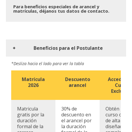
Para beneficios especiales de arancel y
matrículas,
déjanos tus datos de contacto.
Beneficios para el Postulante
*Desliza hacia el lado para ver la tabla
Matrícula
Descuento
Accede a 
2026
arancel
Curso
Exclusiv
Matricula
30% de
Obtén un
gratis por la
descuento en
curso onlin
duración
el arancel por
de alta calid
formal de la
la duración
diseñado p